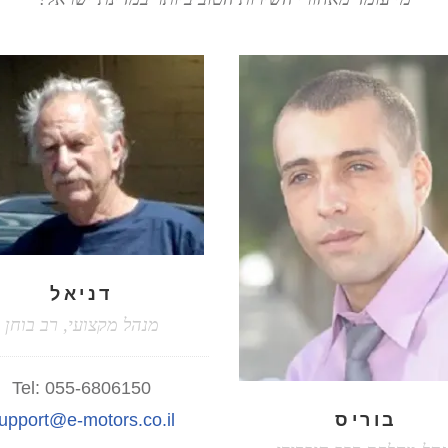
דניאל
מנהל מקצועי, רב בוחן
Tel:
055-6806150
בוריס
upport@e-motors.co.il