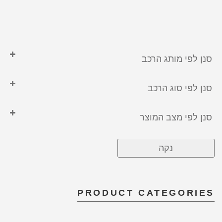
סנן לפי מותג הרכב
GEELY
סנן לפי סוג הרכב
ג'ילי
היברידי
הונדה
סנן לפי מצב המוצר
טויוטה
מחודש
טסלה
נקה
משופץ
יונדאי
לקסוס
מיצובישי
PRODUCT CATEGORIES
סוללה