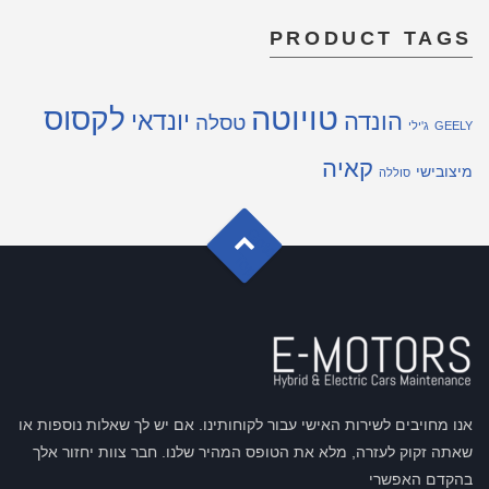
PRODUCT TAGS
טויוטה
לקסוס
יונדאי
הונדה
טסלה
GEELY
ג'ילי
קאיה
מיצובישי
סוללה
G
o
t
o
o
T
p
אנו מחויבים לשירות האישי עבור לקוחותינו. אם יש לך שאלות נוספות או
שאתה זקוק לעזרה, מלא את הטופס המהיר שלנו. חבר צוות יחזור אלך
בהקדם האפשרי