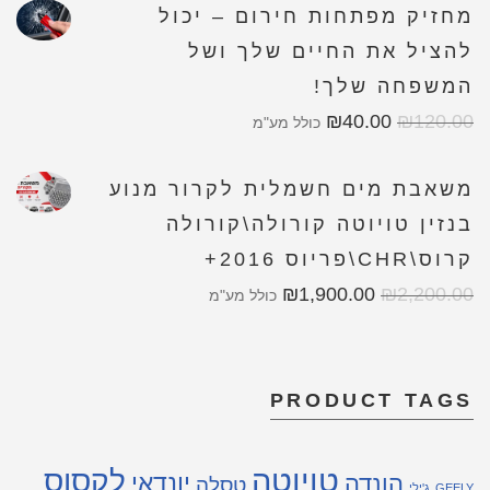
מחזיק מפתחות חירום – יכול
להציל את החיים שלך ושל
המשפחה שלך!
₪
40.00
₪
120.00
כולל מע"מ
משאבת מים חשמלית לקרור מנוע
בנזין טויוטה קורולה\קורולה
קרוס\CHR\פריוס 2016+
₪
1,900.00
₪
2,200.00
כולל מע"מ
PRODUCT TAGS
טויוטה
לקסוס
יונדאי
הונדה
טסלה
GEELY
ג'ילי