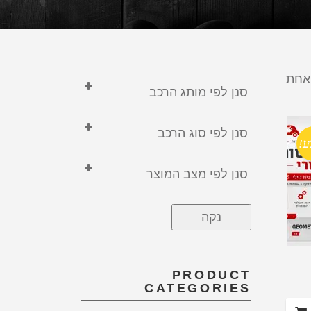
אחת
סנן לפי מותג הרכב
GEELY
סנן לפי סוג הרכב
ג'ילי
ע!
חשמלי
הונדה
סנן לפי מצב המוצר
טויוטה
חדש
טסלה
נקה
יונדאי
לקסוס
PRODUCT
מיצובישי
CATEGORIES
סוללה