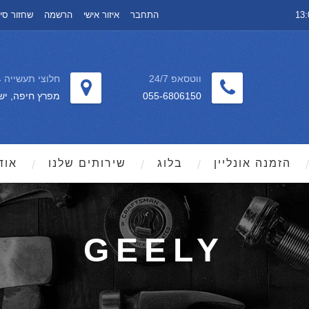
התחבר
איזור אישי
הרשמה
שחזור סי
ווטסאפ 24/7
חלוצי תעשייה 64
055-6806150
מפרץ חיפה, יש
הזמנה אונליין
בלוג
שירותים שלנו
אוד
GEELY