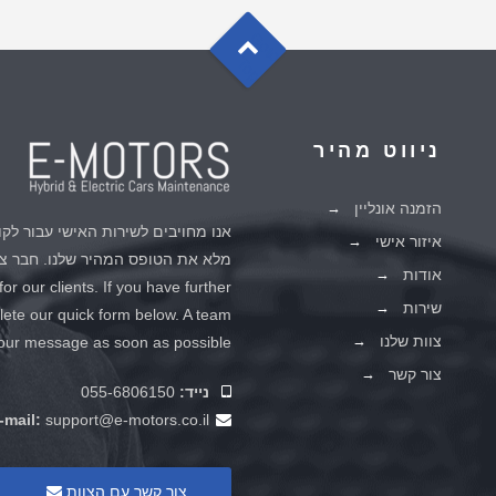
G
o
t
o
o
T
p
ניווט מהיר
הזמנה אונליין
אנו מחויבים לשירות האישי עבור לקו
איזור אישי
מלא את הטופס המהיר שלנו. חבר צו
אודות
r our clients. If you have further
שירות
lete our quick form below. A team
צוות שלנו
our message as soon as possible.
צור קשר
נייד:
055-6806150
-mail:
support@e-motors.co.il
צור קשר עם הצוות