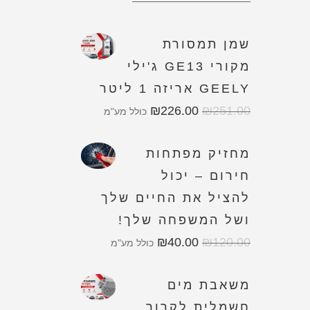
שמן תמסורת
מקורי GE13 ג'ילי
GEELY אריזה 1 ליטר
₪
226.00
₪
251.00
כולל מע"מ
מחזיק מפתחות
חירום – יכול
להציל את החיים שלך
ושל המשפחה שלך!
₪
40.00
₪
120.00
כולל מע"מ
משאבת מים
חשמלית לקרור