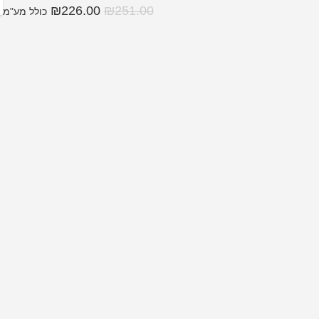
₪
226.00
₪
251.00
כולל מע"מ