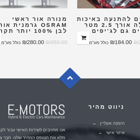
ם להתנעה באיכות
מנורה אור ראשי
מעולה אורך 2.5 מטר
OSRAM גרמנית אור
ם גם לג'יפים
לבן 100% יותר תקנית
₪
280.00
₪
350.00
₪
184.00
₪
כולל מע"מ
כולל מע"מ
G
o
t
o
o
T
p
ניווט מהיר
הזמנה אונליין
אנו מחויבים לשירות האישי עבור לקו
איזור אישי
מלא את הטופס המהיר שלנו. חבר צו