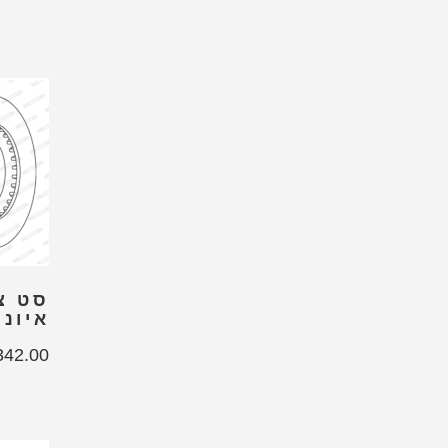
סט צ
איוניק
342.00