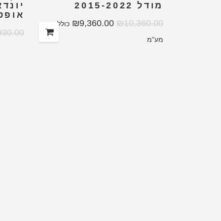
מודל 2015-2022
יונדא
אופט
₪
9,360.00
₪
10,360.00
כולל
930.00
מע"מ