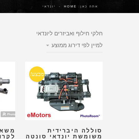
אתה כאן:
HOME
-
יונדאי
חלקי חילוף ואביזרים ליונדאי
מבצע!
סוללה היברידית
משאב
משומשת יונדאי סונטה
לקרור