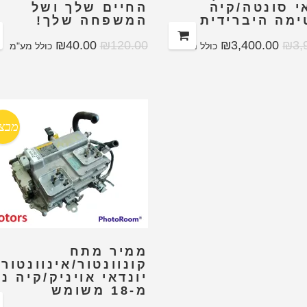
י סונטה/קיה
החיים שלך ושל
ימה היברידית
המשפחה שלך!
₪
40.00
₪
120.00
₪
3,400.00
₪
3,
כולל מע"מ
כולל מע"מ
מבצ
ממיר מתח
קונוונטור/אינוונטור
יונדאי אויניק/קיה ני
מ-18 משומש