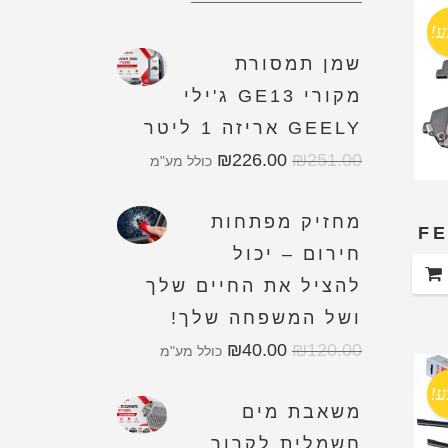
ע!
שמן תמסורת
מקורי GE13 ג'ילי
GEELY אריזה 1 ליטר
₪
226.00
₪
251.00
כולל מע"מ
מחזיק מפתחות
ו מ-16 FEBI
חירום – יכול
להציל את החיים שלך
ושל המשפחה שלך!
₪
40.00
₪
120.00
כולל מע"מ
ע!
משאבת מים
חשמלית לקרור