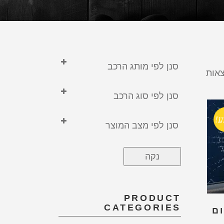
סנן לפי מותג הרכב
GEELY
סנן לפי סוג הרכב
ג'ילי
בנזין
הונדה
ע!
סנן לפי מצב המוצר
דיזל
טויוטה
חדש
היברידי
טסלה
נקה
משומש
חשמלי
יונדאי
לקסוס
PRODUCT
מיצובישי
CATEGORIES
ם
סוללה