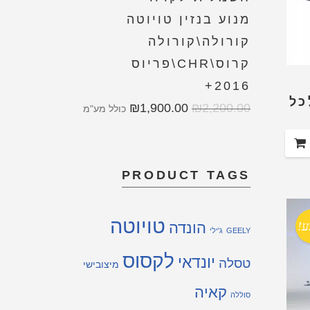
מנוע בנזין טויוטה
קורולה\קורולה
קרוס\CHR\פריוס
2016+
לכל
₪
1,900.00
₪
2,200.00
כולל מע"מ
PRODUCT TAGS
טויוטה
ע!
הונדה
GEELY
ג'ילי
לקסוס
יונדאי
טסלה
מיצובישי
קאיה
סוללה