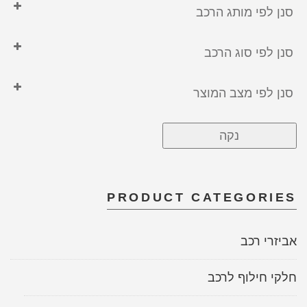
סנן לפי מותג הרכב
GEELY
סנן לפי סוג הרכב
ג'ילי
בנזין
הונדה
סנן לפי מצב המוצר
היברידי
טויוטה
חדש
חשמלי
טסלה
נקה
משומש
יונדאי
לקסוס
מיצובישי
PRODUCT CATEGORIES
סוללה
אביזרי רכב
קאיה
חלקי חילוף לרכב