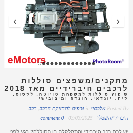
מתקנים/משפצים סוללות
לרכבים היברידיים מאז 2018
שיפוץ סוללות למשפחת טויוטה, לקסוס,
קיה, יונדאי, הונדה ומיצובישי
Posted By
אלכסיי
in
טיפים לתחזוקת הרכב
,
רכב
היברידי/חשמלי
03/03/2025
0 comment
יש לכם רכב היברידי והתקלקלה בו הסוללה? רגע לפני