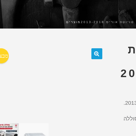
 אוריס 2013-2018
מוצרים
ת
מבצ
🔍
 נפח 105-110% מהסוללה