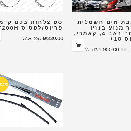
ת מים חשמלית
סט צלחות בלם קדמי
 מנוע בנזין
פריוס/לקסוס CT200H
טויוטה ראב 4, קאמרי,
₪
330.00
18+
כולל מע"מ
₪
1,900.00
₪
2,
כולל מע"מ
מבצ