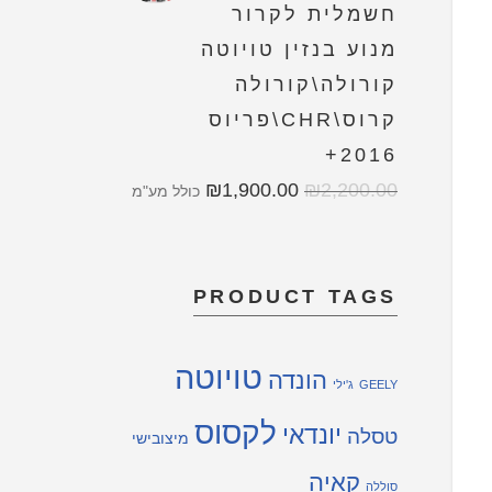
חשמלית לקרור
מנוע בנזין טויוטה
קורולה\קורולה
קרוס\CHR\פריוס
2016+
₪
1,900.00
₪
2,200.00
כולל מע"מ
PRODUCT TAGS
טויוטה
הונדה
GEELY
ג'ילי
לקסוס
יונדאי
טסלה
מיצובישי
קאיה
סוללה