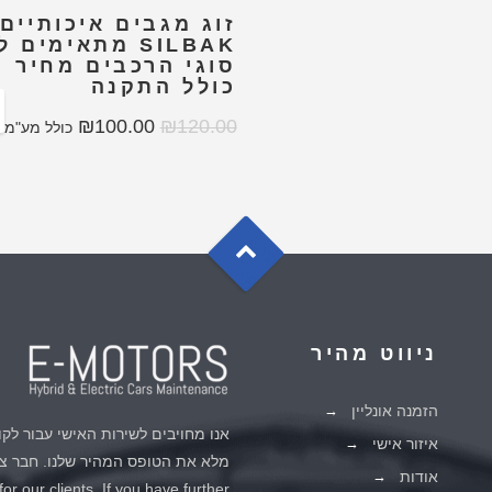
זוג מגבים איכותיים
SILBAK מתאימים 
סוגי הרכבים מחיר
כולל התקנה
₪
100.00
₪
120.00
כולל מע"מ
G
o
t
o
o
T
p
ניווט מהיר
הזמנה אונליין
אנו מחויבים לשירות האישי עבור לקו
איזור אישי
מלא את הטופס המהיר שלנו. חבר צו
אודות
r our clients. If you have further