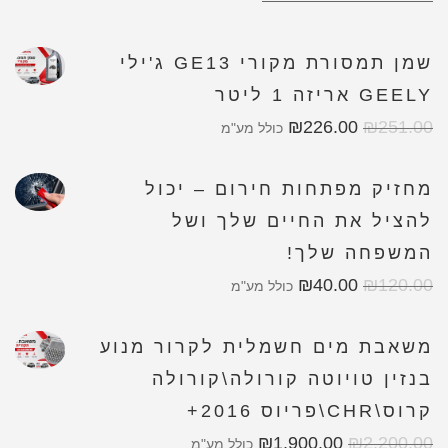
שמן תמסורת מקורי GE13 ג'ילי
GEELY אריזה 1 ליטר
₪
226.00
₪
251.00
כולל מע"מ
מחזיק מפתחות חירום – יכול
להציל את החיים שלך ושל
המשפחה שלך!
₪
40.00
₪
120.00
כולל מע"מ
משאבת מים חשמלית לקרור מנוע
בנזין טויוטה קורולה\קורולה
קרוס\CHR\פריוס 2016+
₪
1,900.00
₪
2,200.00
כולל מע"מ