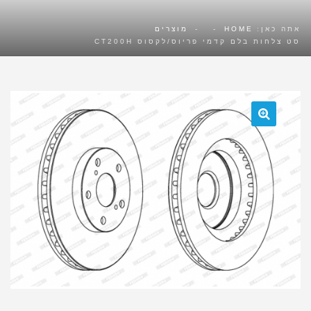
אתה כאן:
HOME
-
-
מוצרים
סט צלחות בלם קדמי פריוס/לקסוס CT200H
🔍