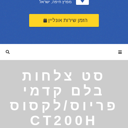
מפרץ חיפה, ישראל
הזמן שירות אונליין
סט צלחות
בלם קדמי
פריוס/לקסוס
CT200H