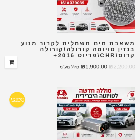
משאבת מים חשמלית לקרור מנוע
בנזין טויוטה קורולה\קורולה
קרוס\CHR\פריוס 2016+
₪
1,900.00
₪
2,200.00
כולל מע"מ
מבצע!