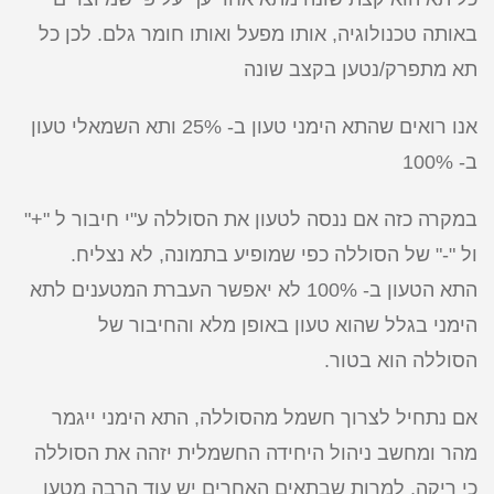
באותה טכנולוגיה, אותו מפעל ואותו חומר גלם. לכן כל
תא מתפרק/נטען בקצב שונה
אנו רואים שהתא הימני טעון ב- 25% ותא השמאלי טעון
ב- 100%
במקרה כזה אם ננסה לטעון את הסוללה ע"י חיבור ל "+"
ול "-" של הסוללה כפי שמופיע בתמונה, לא נצליח.
התא הטעון ב- 100% לא יאפשר העברת המטענים לתא
הימני בגלל שהוא טעון באופן מלא והחיבור של
הסוללה הוא בטור.
אם נתחיל לצרוך חשמל מהסוללה, התא הימני ייגמר
מהר ומחשב ניהול היחידה החשמלית יזהה את הסוללה
כי ריקה, למרות שבתאים האחרים יש עוד הרבה מטען