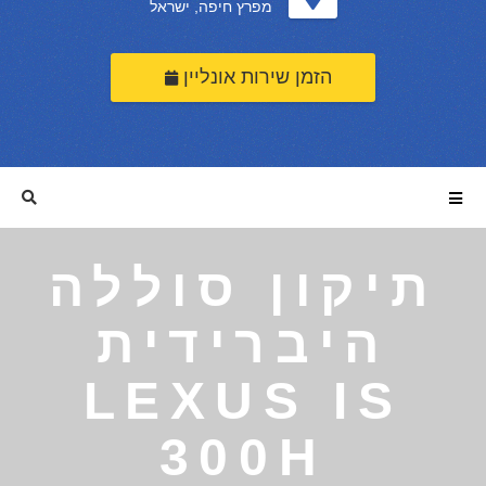
מפרץ חיפה, ישראל
הזמן שירות אונליין
תיקון סוללה
היברידית
LEXUS IS
300H